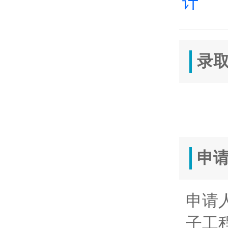
计
录取
申
申请
子工