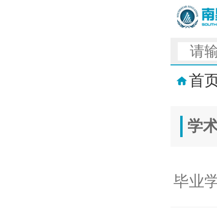
首
学
毕业学