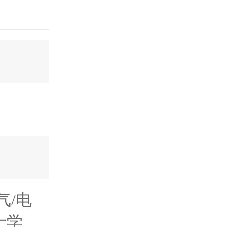
气/电
士学