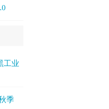
.0
黑工业
-秋季