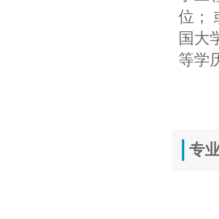
位； 
国大
等学历
专